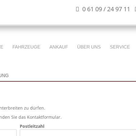
0 61 09 / 24 97 11
TE
FAHRZEUGE
ANKAUF
ÜBER UNS
SERVICE
LUNG
nterbreiten zu dürfen.
enden Sie das Kontaktformular.
Postleitzahl