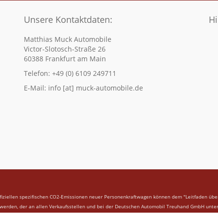
Unsere Kontaktdaten:
Hi
Matthias Muck Automobile
Victor-Slotosch-Straße 26
60388 Frankfurt am Main
Telefon: +49 (0) 6109 249711
E-Mail: info [at] muck-automobile.de
offiziellen spezifischen CO2-Emissionen neuer Personenkraftwagen können dem "Leitfaden üb
rden, der an allen Verkaufsstellen und bei der Deutschen Automobil Treuhand GmbH unter ww